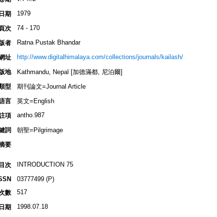
1979
日期
74 - 170
頁次
Ratna Pustak Bhandar
版者
http://www.digitalhimalaya.com/collections/journals/kailash/
網址
版地
Kathmandu, Nepal [加德滿都, 尼泊爾]
類型
期刊論文=Journal Article
語言
英文=English
antho.987
註項
鍵詞
朝聖=Pilgrimage
摘要
INTRODUCTION 75
目次
SSN
03777499 (P)
517
次數
1998.07.18
日期