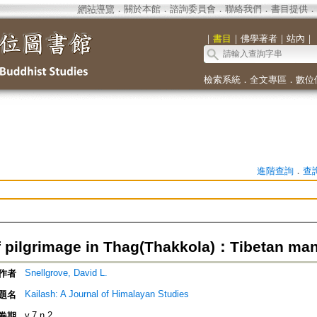
網站導覽
．
關於本館
．
諮詢委員會
．
聯絡我們
．
書目提供
．
｜
書目
｜
佛學著者
｜
站內
｜
檢索系統
．
全文專區
．
數位
進階查詢
．
查
f pilgrimage in Thag(Thakkola)：Tibetan man
Snellgrove, David L.
作者
Kailash: A Journal of Himalayan Studies
題名
v.7 n.2
卷期