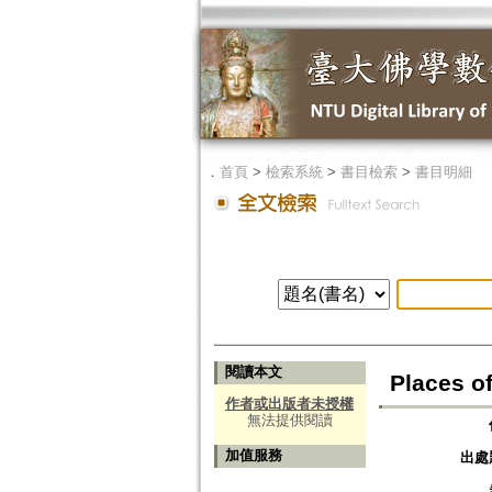
．
首頁
>
檢索系統
>
書目檢索
>
書目明細
閱讀本文
Places o
作者或出版者未授權
無法提供閱讀
加值服務
出處