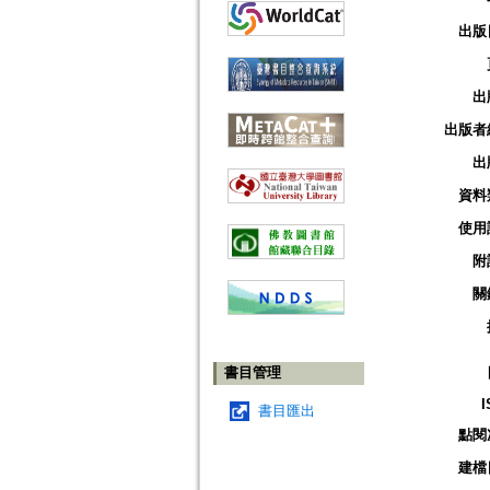
出版
出
出版者
出
資料
使用
附
關
書目管理
I
書目匯出
點閱
建檔