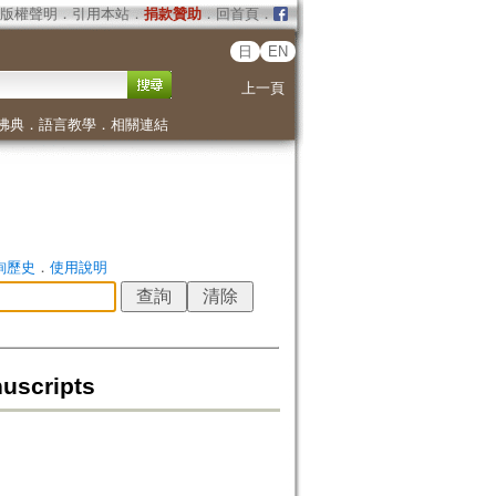
版權聲明
．
引用本站
．
捐款贊助
．
回首頁
．
日
EN
上一頁
佛典
．
語言教學
．
相關連結
詢歷史
．
使用說明
uscripts