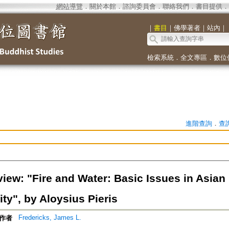
網站導覽
．
關於本館
．
諮詢委員會
．
聯絡我們
．
書目提供
．
｜
書目
｜
佛學著者
｜
站內
｜
檢索系統
．
全文專區
．
數位
進階查詢
．
查
iew: "Fire and Water: Basic Issues in Asia
ity", by Aloysius Pieris
Fredericks, James L.
作者