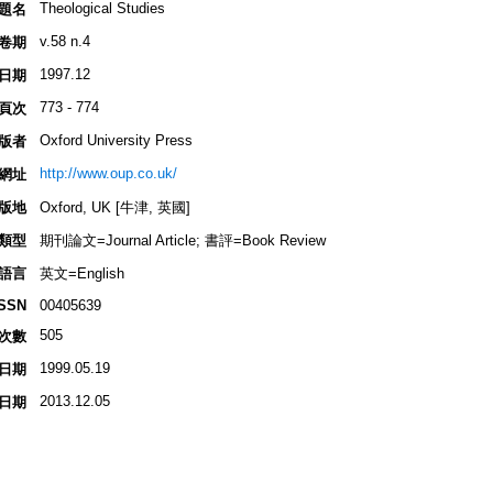
Theological Studies
題名
v.58 n.4
卷期
1997.12
日期
773 - 774
頁次
Oxford University Press
版者
http://www.oup.co.uk/
網址
版地
Oxford, UK [牛津, 英國]
類型
期刊論文=Journal Article; 書評=Book Review
語言
英文=English
ISSN
00405639
505
次數
1999.05.19
日期
2013.12.05
日期