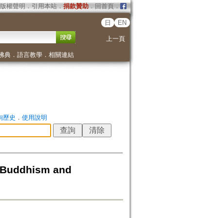
版權聲明
．
引用本站
．
捐款贊助
．
回首頁
．
日
EN
上一頁
佛典
．
語言教學
．
相關連結
詢歷史
．
使用說明
n Buddhism and