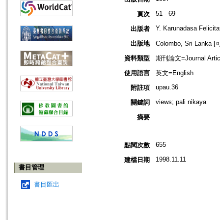
51 - 69
頁次
Y. Karunadasa Felicit
出版者
出版地
Colombo, Sri Lank
資料類型
期刊論文=Journal Artic
使用語言
英文=English
upau.36
附註項
views; pali nikaya
關鍵詞
摘要
655
點閱次數
1998.11.11
建檔日期
書目管理
書目匯出