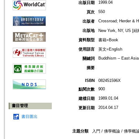
1999.04
出版日期
550
頁次
Crossroad; Herder & H
出版者
出版地
New York, NY, US 
資料類型
書籍=Book
使用語言
英文=English
Buddhism -- East Asia -
關鍵詞
摘要
ISBN
082451596X
900
點閱次數
1989.01.04
建檔日期
書目管理
2014.04.17
更新日期
書目匯出
主題分類
入門 / 佛學概論 / 佛學概