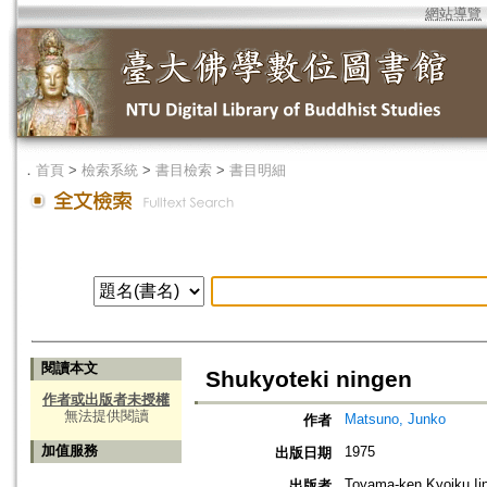
網站導覽
．
首頁
>
檢索系統
>
書目檢索
>
書目明細
閱讀本文
Shukyoteki ningen
作者或出版者未授權
無法提供閱讀
Matsuno, Junko
作者
加值服務
1975
出版日期
Toyama-ken Kyoiku Ii
出版者