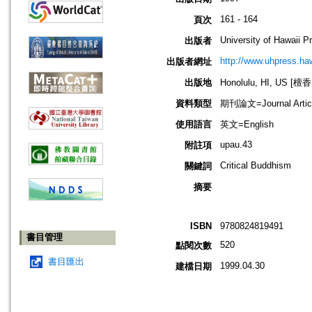
161 - 164
頁次
University of Hawaii P
出版者
http://www.uhpress.ha
出版者網址
出版地
Honolulu, HI, US 
資料類型
期刊論文=Journal Artic
使用語言
英文=English
upau.43
附註項
Critical Buddhism
關鍵詞
摘要
ISBN
9780824819491
書目管理
520
點閱次數
書目匯出
1999.04.30
建檔日期