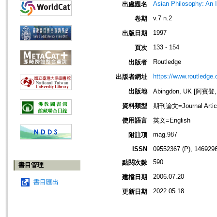
Asian Philosophy: An In
出處題名
v.7 n.2
卷期
1997
出版日期
133 - 154
頁次
Routledge
出版者
https://www.routledge
出版者網址
出版地
Abingdon, UK [阿賓登
資料類型
期刊論文=Journal Artic
使用語言
英文=English
mag.987
附註項
ISSN
09552367 (P); 1469296
590
點閱次數
書目管理
2006.07.20
建檔日期
書目匯出
2022.05.18
更新日期