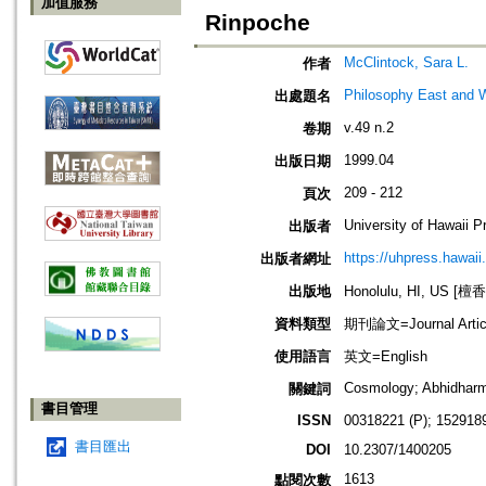
加值服務
Rinpoche
McClintock, Sara L.
作者
Philosophy East and 
出處題名
v.49 n.2
卷期
1999.04
出版日期
209 - 212
頁次
University of Hawaii P
出版者
https://uhpress.hawaii
出版者網址
出版地
Honolulu, HI, US 
資料類型
期刊論文=Journal Artic
使用語言
英文=English
Cosmology; Abhidharm
關鍵詞
書目管理
ISSN
00318221 (P); 1529189
書目匯出
DOI
10.2307/1400205
1613
點閱次數