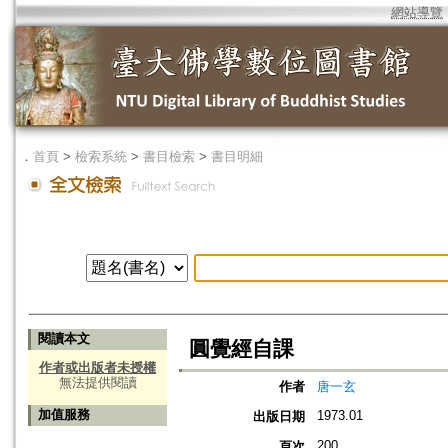
網站導覽
．
首頁
>
檢索系統
>
書目檢索
>
書目明細
閱讀本文
圓覺經自課
作者或出版者未授權
無法提供閱讀
作者
唐一玄
加值服務
1973.01
出版日期
200
頁次