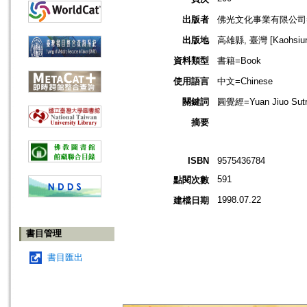
出版者
佛光文化事業有限公司=Foguang 
出版地
高雄縣, 臺灣 [Kaohsiung
資料類型
書籍=Book
使用語言
中文=Chinese
關鍵詞
圓覺經=Yuan Jiuo Sutra=
摘要
ISBN
9575436784
591
點閱次數
1998.07.22
建檔日期
書目管理
書目匯出