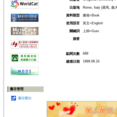
出版地
Rome, Italy [羅馬, 義
資料類型
書籍=Book
使用語言
英文=English
關鍵詞
上師=Guru
摘要
689
點閱次數
1999.08.16
建檔日期
書目管理
書目匯出