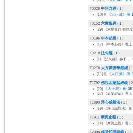
中阿含經
T0026
( 1 )
《大正藏》冊 1
[10] 見
六度集經
T0152
( 1 )
[29] 《六度集經.布
中本起經
T0196
( 1 )
[17] 《中本起經》卷上
法句經
T0210
( 1 )
《
[1] 《法句經》卷下，
大方廣佛華嚴經
T0278
( 1
《大正藏》冊 9
[11] 見
佛說盂蘭盆經疏
T1792
( 2
《大正藏》冊 39，
[20]
[27] 《孟蘭經疏》卷上
淨心戒觀法
T1893
( 1 )
[19] 《淨心誡觀法》
摩訶止觀
T1911
( 1 )
[14] 《摩訶止觀》卷 6
虛堂和尚語錄
T2000
( 1 )