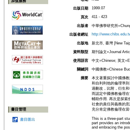
加值服務
1999.07
出版日期
411 - 423
頁次
出版者
中華佛學研究所=Chung-Hwa 
http://www.chibs.edu.t
出版者網址
出版地
新北市, 臺灣 [New Taipei
資料類型
期刊論文=Journal Artic
使用語言
中文=Chinese; 英文=En
關鍵詞
中國佛教=Chinese Buddh
摘要
本文著重探討中國佛教
和自利利他的倫理準則
過刪改，比附，衍生和
而認定中國佛教倫理在
輔助作用. 再次是探索
社會的責任與義務的意
書目管理
充分肯定佛教倫理在當
This is a three-part s
書目匯出
part provides an introd
and embracing the posi