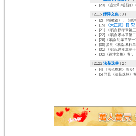
[23] 《虛堂和尚語錄》
鐔津文集
T2115
( 8 )
[2] 《輔教篇》，《鐔
《大正藏》冊 52
[15]
[21] 《孝論.原孝章
[22] 《孝論.孝本章
[28]《孝論.明孝章
[30] 參見《孝論.
[31] 《孝論.終孝
[32]《鐔津文集》卷 
法苑珠林
T2122
( 2 )
[4] 《法苑珠林》卷 64
[5] 詳見《法苑珠林》卷