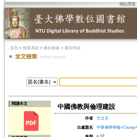
網站導覽
．
首頁
>
檢索系統
>
書目檢索
>
書目明細
閱讀本文
中國佛教與倫理建設
作者
方立天
出處題名
中華佛學學報=Chung-Hwa Bu
n.12
卷期