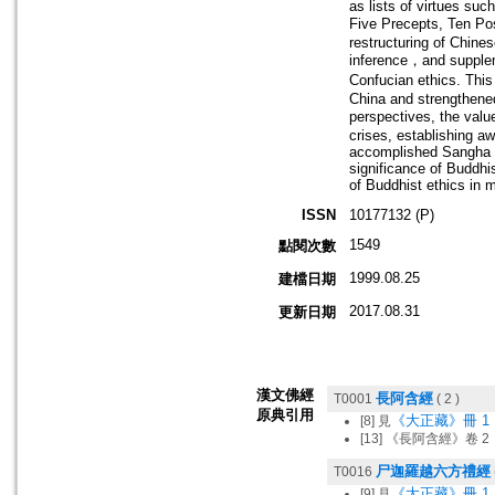
as lists of virtues suc
Five Precepts, Ten Pos
restructuring of Chine
inference，and supplem
Confucian ethics. This 
China and strengthened
perspectives, the valu
crises, establishing aw
accomplished Sangha an
significance of Buddhis
of Buddhist ethics in 
ISSN
10177132 (P)
1549
點閱次數
1999.08.25
建檔日期
2017.08.31
更新日期
漢文佛經
長阿含經
T0001
( 2 )
原典引用
《大正藏》冊 1，
[8] 見
[13] 《長阿含經》卷 2
尸迦羅越六方禮經
T0016
《大正藏》冊 1，
[9] 見