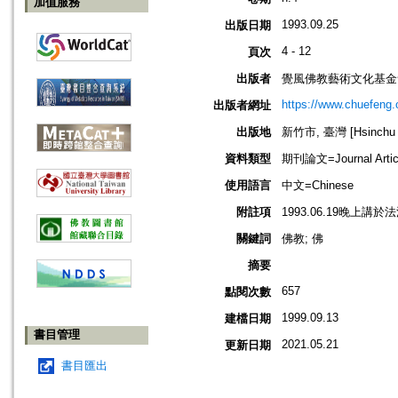
加值服務
1993.09.25
出版日期
4 - 12
頁次
出版者
覺風佛教藝術文化基金
https://www.chuefeng.
出版者網址
出版地
新竹市, 臺灣 [Hsinchu s
資料類型
期刊論文=Journal Artic
使用語言
中文=Chinese
附註項
1993.06.19晚上講於
關鍵詞
佛教; 佛
摘要
657
點閱次數
1999.09.13
建檔日期
書目管理
2021.05.21
更新日期
書目匯出