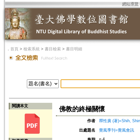
網站導覽
．
首頁
>
檢索系統
>
書目檢索
>
書目明細
閱讀本文
佛教的終極關懷
作者
釋性廣 (著)=Shih, Shing
出處題名
覺風季刊=覺風會訊
n.4
卷期