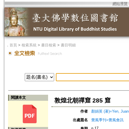
網站導覽
．
首頁
>
檢索系統
>
書目檢索
>
書目明細
閱讀本文
敦煌北朝禪窟 285 窟
作者
顏娟英 (著)=Yen, Juan-y
出處題名
覺風季刊=覺風會訊
n.17
卷期