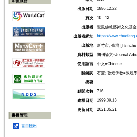
加值服務
1996.12.22
出版日期
10 - 13
頁次
出版者
覺風佛教藝術文化基金
https://www.chuefeng.
出版者網址
出版地
新竹市, 臺灣 [Hsinchu s
資料類型
期刊論文=Journal Artic
使用語言
中文=Chinese
關鍵詞
石窟; 敦煌佛教=敦煌學=Dun
摘要
716
點閱次數
1999.09.13
建檔日期
2021.05.21
更新日期
書目管理
書目匯出