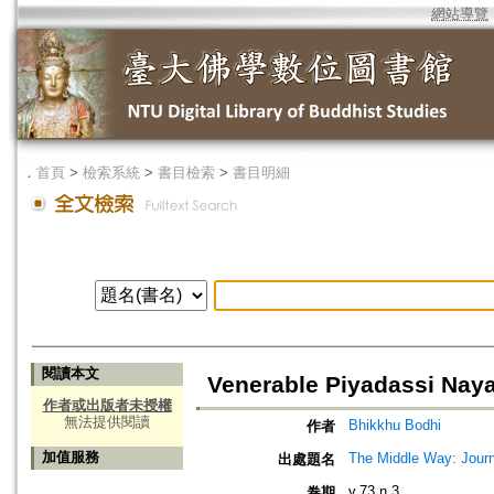
網站導覽
．
首頁
>
檢索系統
>
書目檢索
>
書目明細
閱讀本文
Venerable Piyadassi Nay
作者或出版者未授權
無法提供閱讀
Bhikkhu Bodhi
作者
加值服務
The Middle Way: Journ
出處題名
v.73 n.3
卷期