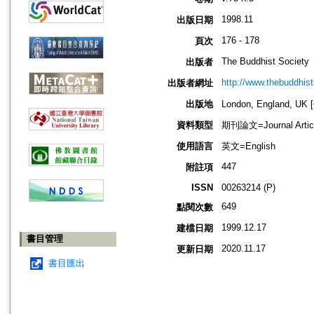
1998.11
出版日期
176 - 178
頁次
The Buddhist Society
出版者
http://www.thebuddhist
出版者網址
出版地
London, England, U
資料類型
期刊論文=Journal Artic
使用語言
英文=English
447
附註項
ISSN
00263214 (P)
649
點閱次數
1999.12.17
建檔日期
書目管理
2020.11.17
更新日期
書目匯出