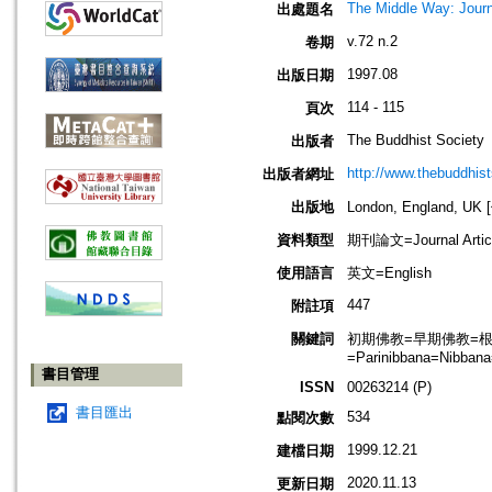
The Middle Way: Journ
出處題名
v.72 n.2
卷期
1997.08
出版日期
114 - 115
頁次
The Buddhist Society
出版者
http://www.thebuddhist
出版者網址
出版地
London, England, U
資料類型
期刊論文=Journal Artic
使用語言
英文=English
447
附註項
關鍵詞
初期佛教=早期佛教=根本佛教=
=Parinibbana=Nibbana
書目管理
ISSN
00263214 (P)
書目匯出
534
點閱次數
1999.12.21
建檔日期
2020.11.13
更新日期