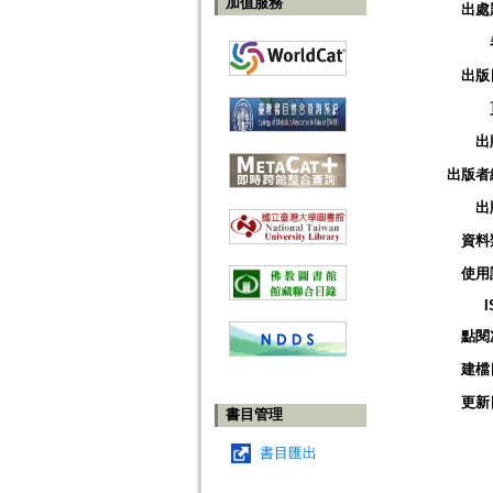
加值服務
出處
出版
出
出版者
出
資料
使用
I
點閱
建檔
更新
書目管理
書目匯出