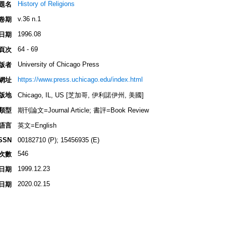
History of Religions
題名
v.36 n.1
卷期
1996.08
日期
64 - 69
頁次
University of Chicago Press
版者
https://www.press.uchicago.edu/index.html
網址
版地
Chicago, IL, US [芝加哥, 伊利諾伊州, 美國]
類型
期刊論文=Journal Article; 書評=Book Review
語言
英文=English
SSN
00182710 (P); 15456935 (E)
546
次數
1999.12.23
日期
2020.02.15
日期