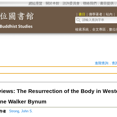
網站導覽
．
關於本館
．
諮詢委員會
．
聯絡我們
．
書目提供
．
｜
書目
｜
佛學著者
｜
站內
｜
檢索系統
．
全文專區
．
數位
進階查詢
．
查
iews: The Resurrection of the Body in Weste
ine Walker Bynum
Strong, John S.
作者