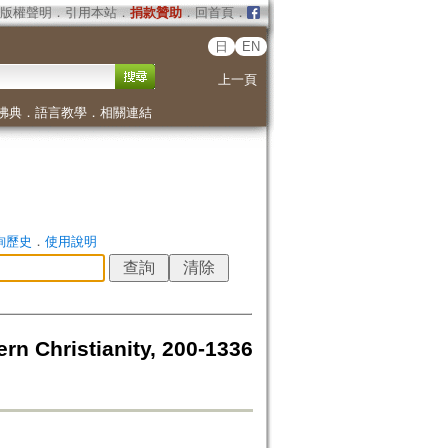
版權聲明
．
引用本站
．
捐款贊助
．
回首頁
．
日
EN
上一頁
佛典
．
語言教學
．
相關連結
詢歷史
．
使用說明
rn Christianity, 200-1336