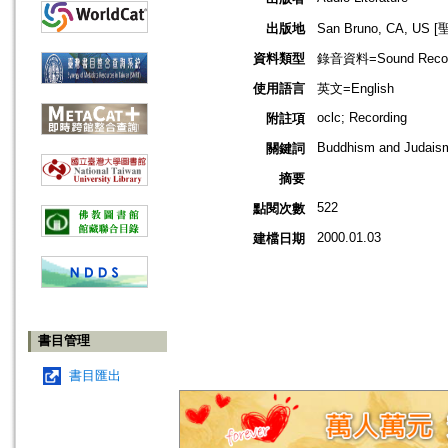
出版地
San Bruno, CA, 
資料類型
錄音資料=Sound Recor
使用語言
英文=English
oclc; Recording
附註項
Buddhism and Judais
關鍵詞
摘要
522
點閱次數
2000.01.03
建檔日期
書目管理
書目匯出