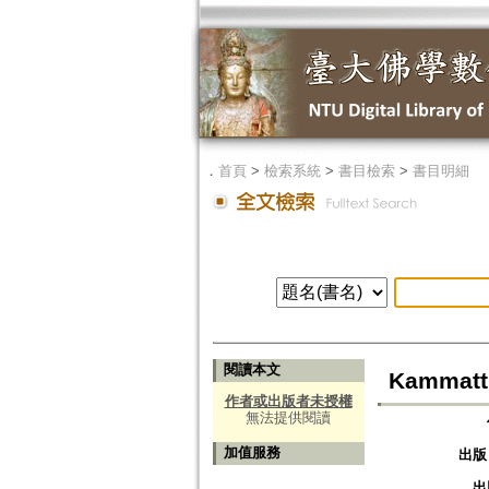
．
首頁
>
檢索系統
>
書目檢索
>
書目明細
閱讀本文
Kammatth
作者或出版者未授權
無法提供閱讀
加值服務
出版
出