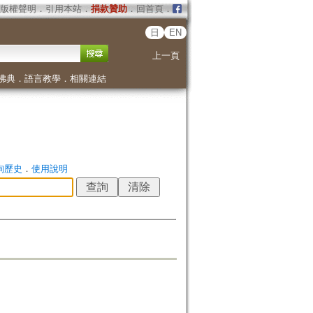
版權聲明
．
引用本站
．
捐款贊助
．
回首頁
．
日
EN
上一頁
佛典
．
語言教學
．
相關連結
詢歷史
．
使用說明