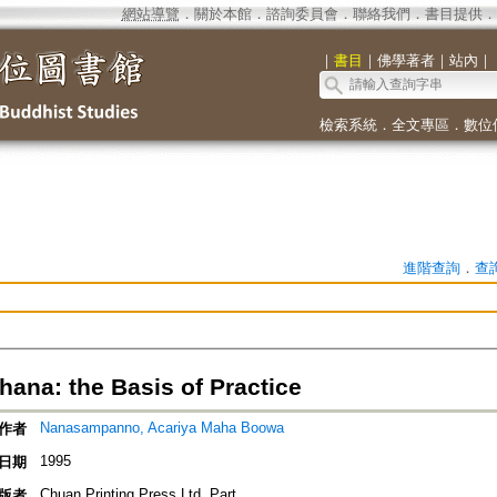
網站導覽
．
關於本館
．
諮詢委員會
．
聯絡我們
．
書目提供
．
｜
書目
｜
佛學著者
｜
站內
｜
檢索系統
．
全文專區
．
數位
進階查詢
．
查
ana: the Basis of Practice
Nanasampanno, Acariya Maha Boowa
作者
1995
日期
Chuan Printing Press Ltd. Part
版者