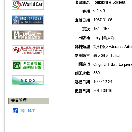
Religioni e Societa
出處題名
v.2 n.3
卷期
1987.01-06
出版日期
154 - 157
頁次
出版地
Italy [義大利]
資料類型
期刊論文=Journal Artic
使用語言
義大利文=Italian
附註項
Original Title：La pien
330
點閱次數
1999.12.24
建檔日期
2013.08.16
更新日期
書目管理
書目匯出