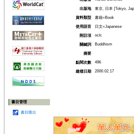
出版地
東京, 日本 [Tokyo, Jap
資料類型
書籍=Book
使用語言
日文=Japanese
oclc
附註項
Buddhism
關鍵詞
摘要
496
點閱次數
2000.02.17
建檔日期
書目管理
書目匯出