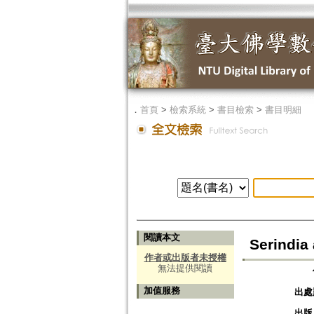
．
首頁
>
檢索系統
>
書目檢索
>
書目明細
閱讀本文
Serindia
作者或出版者未授權
無法提供閱讀
加值服務
出處
出版