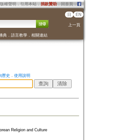
版權聲明
．
引用本站
．
捐款贊助
．
回首頁
．
日
EN
上一頁
佛典
．
語言教學
．
相關連結
詢歷史
．
使用說明
orean Religion and Culture