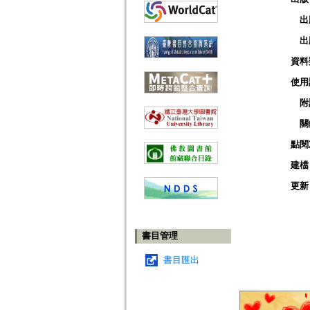
出
出
資料
使用
附
關
點閱
建檔
更新
書目管理
書目匯出