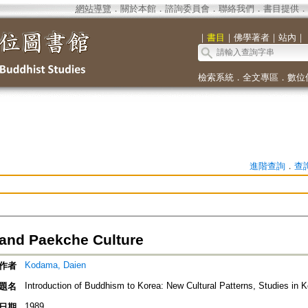
網站導覽
．
關於本館
．
諮詢委員會
．
聯絡我們
．
書目提供
．
｜
書目
｜
佛學著者
｜
站內
｜
檢索系統
．
全文專區
．
數位
進階查詢
．
查
 and Paekche Culture
Kodama, Daien
作者
Introduction of Buddhism to Korea: New Cultural Patterns, Studies in K
題名
1989
日期