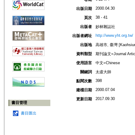
2000.04.30
出版日期
38 - 41
頁次
出版者
妙林雜誌社
http://www.yht.org.tw/
出版者網址
出版地
高雄市, 臺灣 [Kaohsiung
資料類型
期刊論文=Journal Artic
使用語言
中文=Chinese
關鍵詞
太虛大師
398
點閱次數
2000.07.04
建檔日期
2017.09.30
更新日期
書目管理
書目匯出