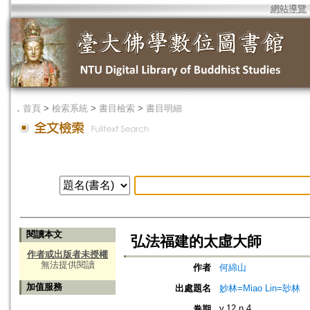
網站導覽
．
首頁
>
檢索系統
>
書目檢索
>
書目明細
閱讀本文
弘法福建的太虛大師
作者或出版者未授權
無法提供閱讀
作者
何綿山
加值服務
出處題名
妙林=Miao Lin=玅林
v.12 n.4
卷期