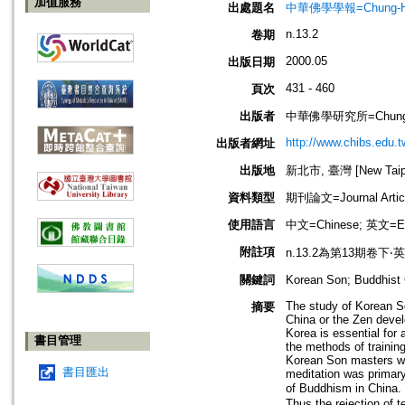
加值服務
出處題名
中華佛學學報=Chung-Hwa Bu
n.13.2
卷期
2000.05
出版日期
431 - 460
頁次
出版者
中華佛學研究所=Chung-Hwa 
http://www.chibs.edu.t
出版者網址
出版地
新北市, 臺灣 [New Taipei
資料類型
期刊論文=Journal Artic
使用語言
中文=Chinese; 英文=En
附註項
n.13.2為第13期卷下‧
關鍵詞
Korean Son; Buddhi
The study of Korean So
摘要
China or the Zen devel
Korea is essential for
書目管理
the methods of trainin
Korean Son masters wen
書目匯出
meditation was primary
of Buddhism in China.
Thus the rejection of 