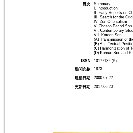
Summary
目次
I. Introduction
II. Early Reports on Ch
III. Search for the Orig
IV. Zen Orientalism
V. Choson Period Son
VI. Contemporary Stud
VII. Korean Son
(A) Transmission of t
(B) Anti-Textual Positi
(C) Harmonization of T
(D) Korean Son and Re
ISSN
10177132 (P)
1873
點閱次數
2000.07.22
建檔日期
2017.06.20
更新日期