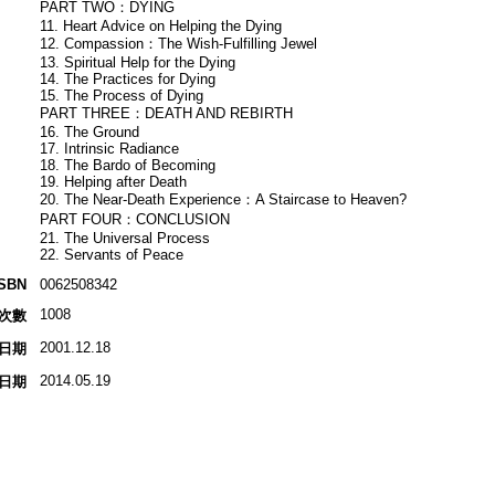
PART TWO：DYING
11. Heart Advice on Helping the Dying
12. Compassion：The Wish-Fulfilling Jewel
13. Spiritual Help for the Dying
14. The Practices for Dying
15. The Process of Dying
PART THREE：DEATH AND REBIRTH
16. The Ground
17. Intrinsic Radiance
18. The Bardo of Becoming
19. Helping after Death
20. The Near-Death Experience：A Staircase to Heaven?
PART FOUR：CONCLUSION
21. The Universal Process
22. Servants of Peace
ISBN
0062508342
1008
次數
2001.12.18
日期
2014.05.19
日期