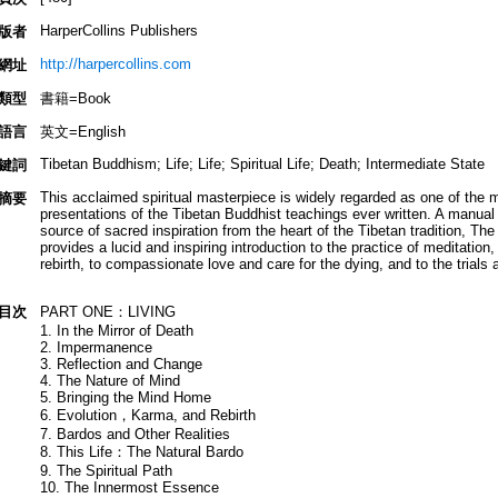
HarperCollins Publishers
版者
http://harpercollins.com
網址
類型
書籍=Book
語言
英文=English
Tibetan Buddhism; Life; Life; Spiritual Life; Death; Intermediate State
鍵詞
This acclaimed spiritual masterpiece is widely regarded as one of the 
摘要
presentations of the Tibetan Buddhist teachings ever written. A manual 
source of sacred inspiration from the heart of the Tibetan tradition, T
provides a lucid and inspiring introduction to the practice of meditation
rebirth, to compassionate love and care for the dying, and to the trials a
目次
PART ONE：LIVING
1. In the Mirror of Death
2. Impermanence
3. Reflection and Change
4. The Nature of Mind
5. Bringing the Mind Home
6. Evolution，Karma, and Rebirth
7. Bardos and Other Realities
8. This Life：The Natural Bardo
9. The Spiritual Path
10. The Innermost Essence