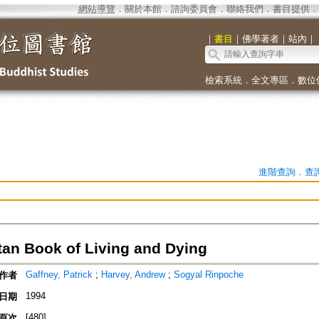
網站導覽
．
關於本館
．
諮詢委員會
．
聯絡我們
．
書目提供
．
｜
書目
｜
佛學著者
｜
站內
｜
檢索系統
．
全文專區
．
數位
進階查詢
．
查
tan Book of Living and Dying
Gaffney, Patrick
;
Harvey, Andrew
;
Sogyal Rinpoche
作者
1994
日期
[480]
頁次