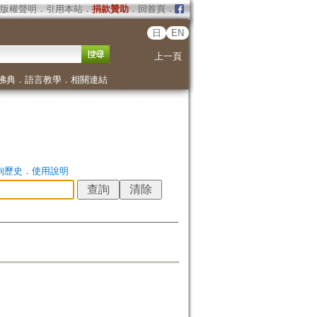
版權聲明
．
引用本站
．
捐款贊助
．
回首頁
．
日
EN
上一頁
佛典
．
語言教學
．
相關連結
詢歷史
．
使用說明