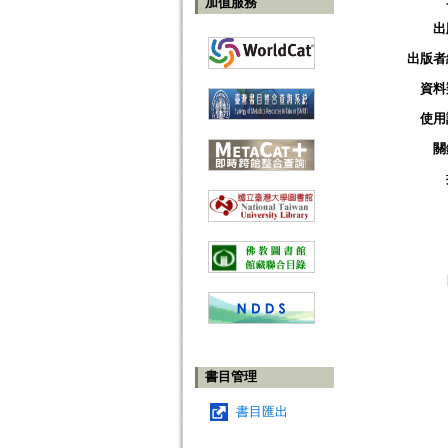
加值服務
出
出版者
資料
使用
關
書目管理
書目匯出