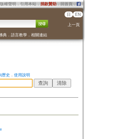
版權聲明
．
引用本站
．
捐款贊助
．
回首頁
．
日
EN
上一頁
佛典
．
語言教學
．
相關連結
詢歷史
．
使用說明
w