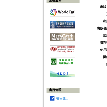
加值服務
出版
出
出版者
出
資料
使用
關
書目管理
書目匯出