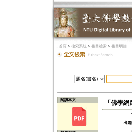
．
首頁
>
檢索系統
>
書目檢索
>
書目明細
閱讀本文
「佛學網
出處