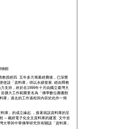
博物館
學系釋恆清教授經四. 五年多方籌募經費後，已深覺
便使該「資料庫」得以永續發展. 經由釋教
力支持，終於在1999年十月由國立臺灣大
，並擴大工作範圍更名為「佛學數位圖書館
資料庫」過去的工作過程與內容於此作一簡
料庫」的成立緣起.，接著就該資料庫的呈
-- 藏經電子化全文資料庫的建置. 文中並
臺灣大學與中華佛學研究所有關該「資料庫」