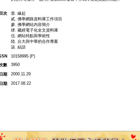
目次
壹. 緣起
貳. 佛學網路資料庫工作項目
參. 佛學網站內容簡介
肆. 藏經電子化全文資料庫
伍. 網站特點與學術性
陸. 台大與中華的合作專案
柒. 結語
SSN
10158995 (P)
3950
次數
2000.11.29
日期
2017.08.22
日期