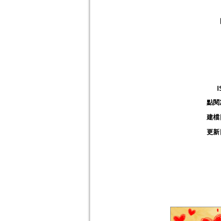
I
點閱
建檔
更新