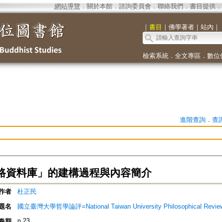
網站導覽
．
關於本館
．
諮詢委員會
．
聯絡我們
．
書目提供
．
｜
書目
｜
佛學著者
｜
站內
｜
檢索系統
．
全文專區
．
數位
進階查詢
．
查
路資料庫」的建構過程與內容簡介
作者
杜正民
題名
國立臺灣大學哲學論評=National Taiwan University Philosophical Revie
n.23
卷期