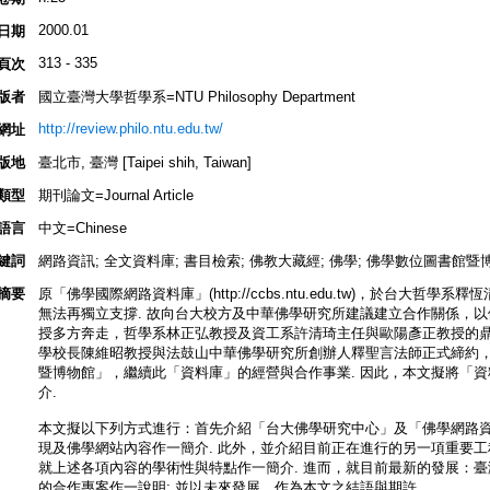
2000.01
日期
313 - 335
頁次
版者
國立臺灣大學哲學系=NTU Philosophy Department
http://review.philo.ntu.edu.tw/
網址
版地
臺北市, 臺灣 [Taipei shih, Taiwan]
類型
期刊論文=Journal Article
語言
中文=Chinese
鍵詞
網路資訊; 全文資料庫; 書目檢索; 佛教大藏經; 佛學; 佛學數位圖書館暨
摘要
原「佛學國際網路資料庫」(http://ccbs.ntu.edu.tw)，於台大哲
無法再獨立支撐. 故向台大校方及中華佛學研究所建議建立合作關係，以
授多方奔走，哲學系林正弘教授及資工系許清琦主任與歐陽彥正教授的鼎
學校長陳維昭教授與法鼓山中華佛學研究所創辦人釋聖言法師正式締約
暨博物館」，繼續此「資料庫」的經營與合作事業. 因此，本文擬將「
介.
本文擬以下列方式進行：首先介紹「台大佛學研究中心」及「佛學網路資
現及佛學網站內容作一簡介. 此外，並介紹目前正在進行的另一項重要工程 
就上述各項內容的學術性與特點作一簡介. 進而，就目前最新的發展：
的合作專案作一說明; 並以未來發展，作為本文之結語與期許.