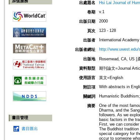
加值服務
出處題名
Hsi Lai Journal o
v.1
卷期
2000
出版日期
123 - 128
頁次
International Academy
出版者
http://www.uwest.edu/s
出版者網址
出版地
Rosemead, CA, U
資料類型
期刊論文=Journal Artic
使用語言
英文=English
With abstracts in Eng
附註項
Humanistic Buddhism;
關鍵詞
One of the most famous
摘要
Dharma, and the Sangha
followers. As we explor
書目管理
basic factors in the tra
First, we can consider 
書目匯出
The Buddhist tradition 
special category for 
occur to someone who 