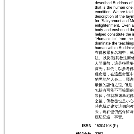
described Buddhas of th
that is the human one.
condition. We are told 
description of the lay
for `Sakyamuni and Mai
enlightenment. Even af
body and enshrined th
helped constitute the i
"Humanistic" from the
dominate the teachings
human within Buddhis
在佛教眾多名相中，就
法、以及(隨其教法而
人間佛教，這是很重要
首先，我們可以參考佛
種命運，在這些命運中
的界地的人身上，釋迦
最後的證悟之道; 但
包括有可能不再輪迴的阿
果位，但就釋迦牟尼佛
之後，佛教徒也是小心
時也幫助建立這個宗教
去，現在也仍然保留著
應切記這一事實。
ISSN
15304108 (P)
2262