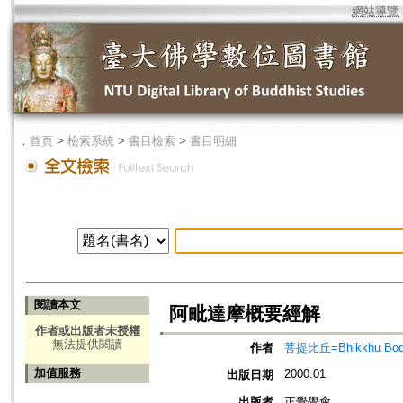
網站導覽
．
首頁
>
檢索系統
>
書目檢索
>
書目明細
閱讀本文
阿毗達摩概要經解
作者或出版者未授權
無法提供閱讀
作者
菩提比丘=Bhikkhu Bod
加值服務
2000.01
出版日期
出版者
正覺學會