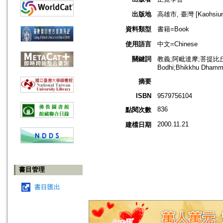
出版地
高雄市, 臺灣 [Kaohsiung 
資料類型
書籍=Book
使用語言
中文=Chinese
關鍵詞
教義;阿毗達摩;菩提比丘=Budd
Bodhi;Bhikkhu Dhamm
摘要
ISBN
9579756104
836
點閱次數
2000.11.21
建檔日期
書目管理
書目匯出