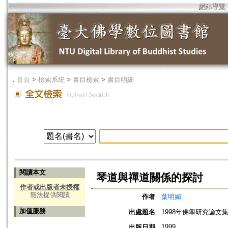
網站導覽
．
首頁
>
檢索系統
>
書目檢索
>
書目明細
閱讀本文
琴道與禪道關係的探討
作者或出版者未授權
無法提供閱讀
作者
葉明媚
加值服務
出處題名
1998年佛學研究論文集
1999
出版日期