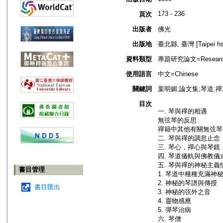
173 - 236
頁次
出版者
佛光
出版地
臺北縣, 臺灣 [Taipei hsi
資料類型
專題研究論文=Research
使用語言
中文=Chinese
關鍵詞
葉明媚;論文集;琴道;禪道;佛
目次
一. 琴與禪的相遇
無弦琴的反思
禪籍中其他有關無弦琴
二. 琴與禪的調息止念
三. 琴心，禪心與琴鏡
四. 琴道儀軌與佛教儀
五. 琴與禪的神秘主義
書目管理
1. 琴道中種種充滿神
2. 神秘的琴譜與傳授
書目匯出
3. 神秘的弦外之音
4. 靈物感應
5. 彈琴治病
六. 琴僧