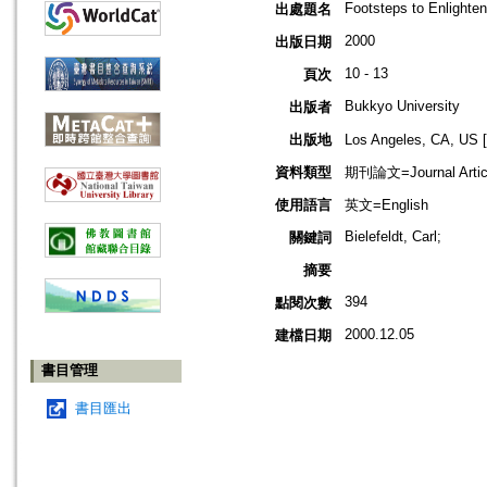
Footsteps to Enlight
出處題名
2000
出版日期
10 - 13
頁次
Bukkyo University
出版者
出版地
Los Angeles, CA,
資料類型
期刊論文=Journal Artic
使用語言
英文=English
Bielefeldt, Carl;
關鍵詞
摘要
394
點閱次數
2000.12.05
建檔日期
書目管理
書目匯出