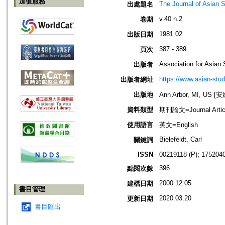
加值服務
The Journal of Asian 
出處題名
v.40 n.2
卷期
1981.02
出版日期
387 - 389
頁次
Association for Asian 
出版者
https://www.asian-stud
出版者網址
出版地
Ann Arbor, MI, US
資料類型
期刊論文=Journal Artic
使用語言
英文=English
Bielefeldt, Carl
關鍵詞
ISSN
00219118 (P); 1752040
396
點閱次數
2000.12.05
建檔日期
書目管理
2020.03.20
更新日期
書目匯出