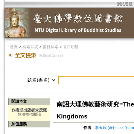
網站導覽
．
首頁
>
檢索系統
>
書目檢索
>
書目明細
閱讀本文
南詔大理佛教藝術研究=The Study 
作者或出版者未授權
無法提供閱讀
Kingdoms
加值服務
作者
李玉珉 (著)=Lee, Yu-min