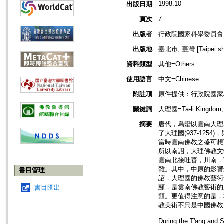
1998.10
出版日期
7
頁次
出版者
行政院國家科學委員會
出版地
臺北市, 臺灣 [Taipei shi
資料類型
其他=Others
使用語言
中文=Chinese
附註項
原件提供：行政院國家科學
關鍵詞
大理國=Ta-li Kingdom
摘要
唐代，烏蠻以雲南大理為
了大理國(937-12
當時雲南佛教之盛可想
所以南詔，大理佛教文
雲南北接吐蕃，川南，
雜。其中，中原的影響
書目管理
詔，大理國的佛教藝術
顯，是雲南佛教藝術的
書目匯出
類。更值得注意的是，
教美術不只是中國佛教
During the T'ang and 