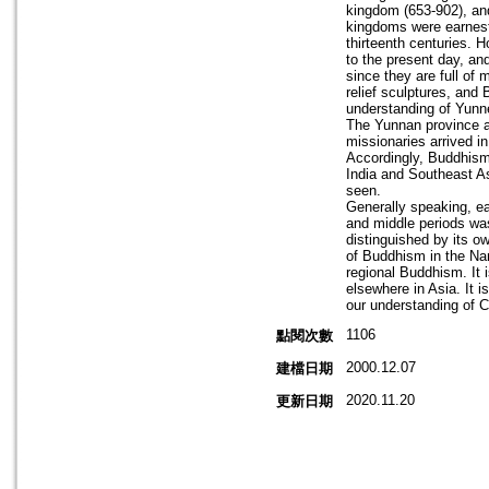
kingdom (653-902), and
kingdoms were earnest
thirteenth centuries. 
to the present day, an
since they are full of
relief sculptures, and
understanding of Yunn
The Yunnan province ad
missionaries arrived i
Accordingly, Buddhism
India and Southeast As
seen.
Generally speaking, ear
and middle periods was 
distinguished by its ow
of Buddhism in the Na
regional Buddhism. It 
elsewhere in Asia. It i
our understanding of C
1106
點閱次數
2000.12.07
建檔日期
2020.11.20
更新日期