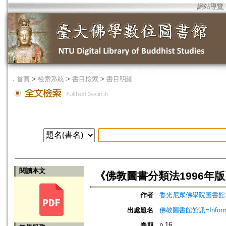
網站導覽
．
首頁
>
檢索系統
>
書目檢索
>
書目明細
閱讀本文
《佛教圖書分類法1996年版
作者
香光尼眾佛學院圖書館
出處題名
佛教圖書館館訊=Informatio
n.16
卷期