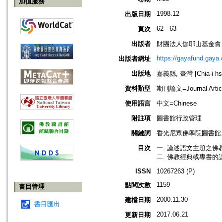
加值服務
1998.12
出版日期
62 - 63
頁次
出版者
財團法人伽耶山基金會
https://gayafund.gaya.
出版者網址
出版地
嘉義縣, 臺灣 [Chia-i hsi
資料類型
期刊論文=Journal Artic
使用語言
中文=Chinese
附註項
圖書館行政管理
關鍵詞
香光尼眾佛學院圖書館
目次
一. 論述語文主題之佛
二. 佛教經典或專書的
ISSN
10267263 (P)
1159
點閱次數
書目管理
2000.11.30
建檔日期
書目匯出
2017.06.21
更新日期