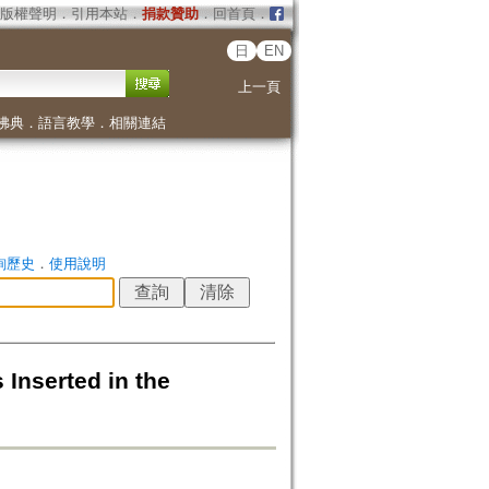
版權聲明
．
引用本站
．
捐款贊助
．
回首頁
．
日
EN
上一頁
佛典
．
語言教學
．
相關連結
詢歷史
．
使用說明
serted in the