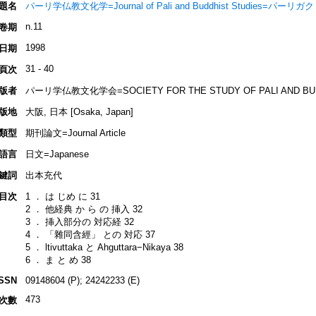
題名
パーリ学仏教文化学=Journal of Pali and Buddhist Studies=パ
n.11
卷期
1998
日期
31 - 40
頁次
版者
パーリ学仏教文化学会=SOCIETY FOR THE STUDY OF PALI AND BUD
版地
大阪, 日本 [Osaka, Japan]
類型
期刊論文=Journal Article
語言
日文=Japanese
鍵詞
出本充代
目次
1 ． は じめ に 31
2 ． 他経典 か ら の 挿入 32
3 ． 挿入部分の 対応経 32
4 ． 「雜同含經」 との 対応 37
5 ． ltivuttaka と Ahguttara−Nikaya 38
6 ． ま と め 38
ISSN
09148604 (P); 24242233 (E)
473
次數