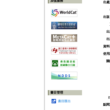
加值服務
出處
出版
出
出
資料
使用
關
書目管理
書目匯出
點閱