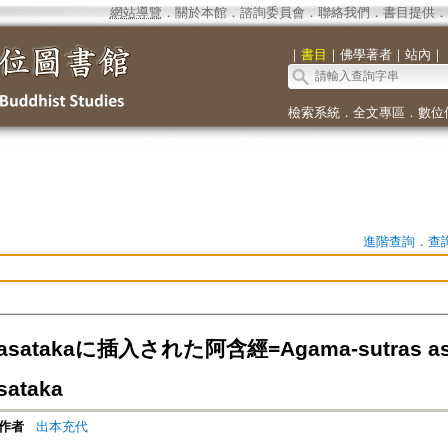
網站導覽
．
關於本館
．
諮詢委員會
．
聯絡我們
．
書目提供
．
｜
書目
｜
佛學著者
｜
站內
｜
檢索系統
．
全文專區
．
數位
進階查詢
．
查
asatakaに插入された阿含經=Agama-sutras as In
sataka
作者
出本充代