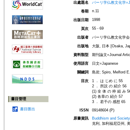
出處題名
パーリ学仏教文化学=Journ
n.11
卷期
1998
出版日期
55 - 69
頁次
出版者
パーリ学仏教文化学会=SOCI
出版地
大阪, 日本 [Osaka, Ja
資料類型
期刊論文=Journal Artic
使用語言
日文=Japanese
關鍵詞
島岩; Spiro, Melford E
目次
1 ． は じめ に 55
2 ． 所説 の 紹介 56
(1) 全 体 の 枠 組 み 5
(2) 各章の 紹介 57
書目管理
3 ． 若干の 感想 65
書目匯出
ISSN
09148604 (P)
原書資訊
Buddhism and Society:
克利, 加利福尼亞州, 美國]: Th