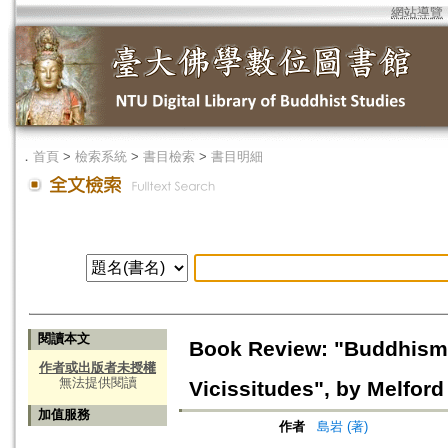
網站導覽
．
首頁
>
檢索系統
>
書目檢索
>
書目明細
閱讀本文
Book Review: "Buddhism a
作者或出版者未授權
無法提供閱讀
Vicissitudes", by Melford
加值服務
作者
島岩 (著)