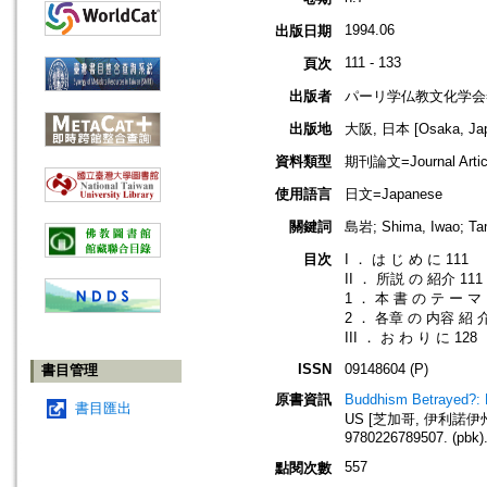
1994.06
出版日期
111 - 133
頁次
出版者
パーリ学仏教文化学会=SOCI
出版地
大阪, 日本 [Osaka, Ja
資料類型
期刊論文=Journal Artic
使用語言
日文=Japanese
關鍵詞
島岩; Shima, Iwao; Tam
目次
I ． は じ め に 111
II ． 所説 の 紹介 111
1 ． 本 書 の テ ー マ
2 ． 各章 の 内容 紹 介
III ． お わ り に 128
ISSN
09148604 (P)
書目管理
原書資訊
Buddhism Betrayed?: Re
書目匯出
US [芝加哥, 伊利諾伊州, 美國]
9780226789507. (pbk).
557
點閱次數