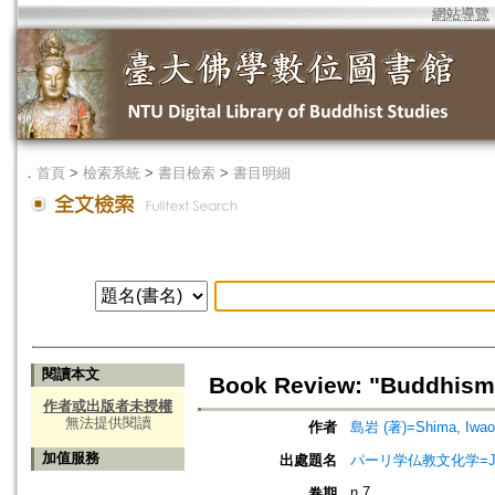
網站導覽
．
首頁
>
檢索系統
>
書目檢索
>
書目明細
閱讀本文
Book Review: "Buddhism 
作者或出版者未授權
無法提供閱讀
作者
島岩 (著)=Shima, Iwao 
加值服務
出處題名
パーリ学仏教文化学=Journ
n.7
卷期