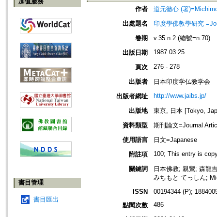
加值服務
作者
道元徹心 (著)=Michimoto
出處題名
印度學佛教學研究 =Journal 
卷期
v.35 n.2 (總號=n.70)
1987.03.25
出版日期
276 - 278
頁次
出版者
日本印度学仏教学会
http://www.jaibs.jp/
出版者網址
出版地
東京, 日本 [Tokyo, Jap
資料類型
期刊論文=Journal Artic
使用語言
日文=Japanese
100; This entry is co
附註項
關鍵詞
日本佛教; 親鸞; 森龍
みちもと てっしん; Michi
書目管理
ISSN
00194344 (P); 1884005
書目匯出
486
點閱次數