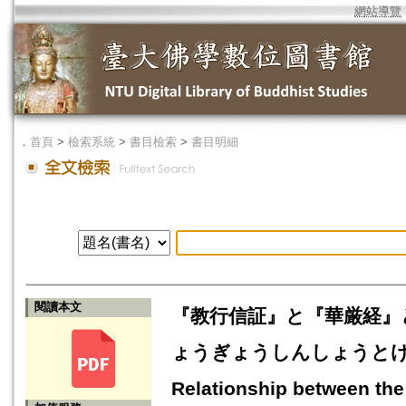
網站導覽
．
首頁
>
檢索系統
>
書目檢索
>
書目明細
閱讀本文
『教行信証』と『華厳経』
ょうぎょうしんしょうとけご
Relationship between th