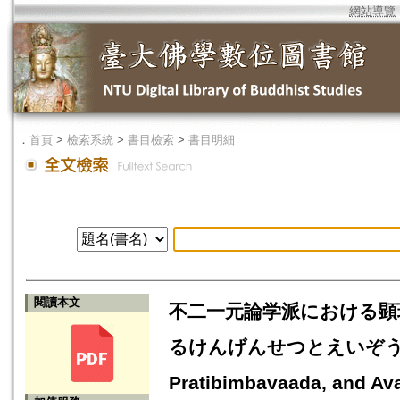
網站導覽
．
首頁
>
檢索系統
>
書目檢索
>
書目明細
閱讀本文
不二一元論学派における顕
るけんげんせつとえいぞうせつ
Pratibimbavaada, and Av