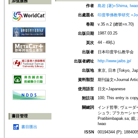
加值服務
作者
島岩 (著)=Shima, Iwao 
出處題名
印度學佛教學研究 =Journal 
卷期
v.35 n.2 (總號=n.70)
1987.03.25
出版日期
44 - 49(L)
頁次
出版者
日本印度学仏教学会
http://www.jaibs.jp/
出版者網址
出版地
東京, 日本 [Tokyo, Jap
資料類型
期刊論文=Journal Artic
使用語言
日文=Japanese
100; This entry is co
附註項
關鍵詞
インド哲學; ヴェーダ
シュラ; プラカーシャー
書目管理
Pratibimbapak.s
Iwao
書目匯出
ISSN
00194344 (P); 1884005