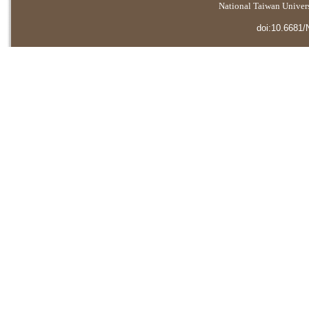
National Taiwan Universi
doi:10.6681