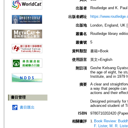
Routledge and K. Paul
出版者
https://www.routledge
出版者網址
出版地
London, England, U
Routledge library edit
叢書名
5
叢書號
資料類型
書籍=Book
使用語言
英文=English
Geshe Kelsang Gyatso w
附註項
the age of eight, he s
Institute, and in 1979
A clear and straightfo
摘要
a way that people can r
actions and their effe
書目管理
Designed primarily for 
advanced student of Ti
書目匯出
ISBN
9780710202420 (Paper
Book Review: Buddhi
相關書評
F. Lister, M. R. Liste