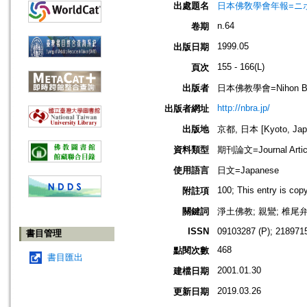
出處題名
日本佛敎學會年報=ニホン ブッキ
n.64
卷期
1999.05
出版日期
155 - 166(L)
頁次
出版者
日本佛教學會=Nihon Buddh
http://nbra.jp/
出版者網址
出版地
京都, 日本 [Kyoto, Jap
資料類型
期刊論文=Journal Artic
使用語言
日文=Japanese
100; This entry is co
附註項
關鍵詞
淨土佛教; 親鸞; 椎尾弁匡;
ISSN
09103287 (P); 2189715
書目管理
468
點閱次數
書目匯出
2001.01.30
建檔日期
2019.03.26
更新日期