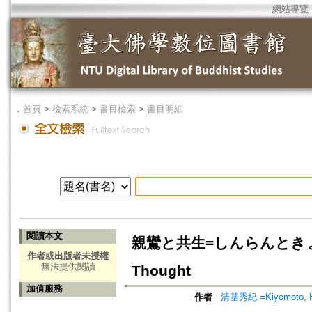
網站導覽
．
首頁
>
檢索系統
>
書目檢索
>
書目明細
閱讀本文
親鸞と共生=しんらんときょうせい=T
作者或出版者未授權
無法提供閱讀
Thought
加值服務
作者
清基秀紀 =Kiyomoto, Hi