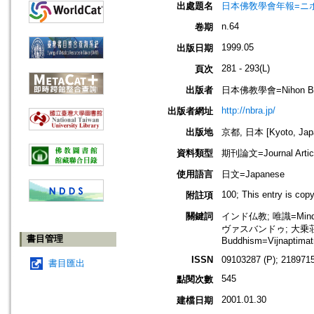
出處題名
日本佛敎學會年報=ニホン ブッキ
n.64
卷期
1999.05
出版日期
281 - 293(L)
頁次
出版者
日本佛教學會=Nihon Buddh
http://nbra.jp/
出版者網址
出版地
京都, 日本 [Kyoto, Jap
資料類型
期刊論文=Journal Artic
使用語言
日文=Japanese
100; This entry is cop
附註項
關鍵詞
インド仏教; 唯識=Mind-Onl
ヴァスバンドゥ; 大乗荘厳経論
書目管理
Buddhism=Vijnaptimatr
ISSN
09103287 (P); 2189715
書目匯出
545
點閱次數
2001.01.30
建檔日期