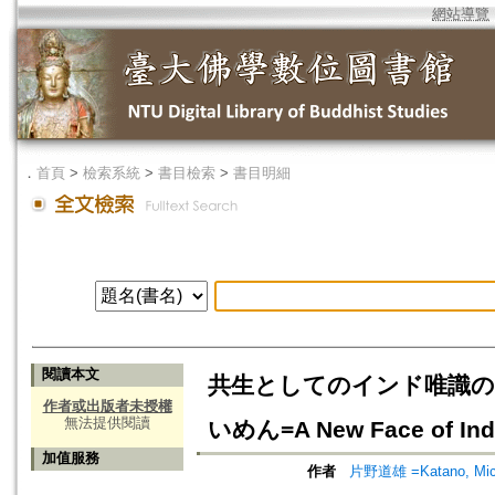
網站導覽
．
首頁
>
檢索系統
>
書目檢索
>
書目明細
閱讀本文
共生としてのインド唯識の
作者或出版者未授權
無法提供閱讀
いめん=A New Face of Indi
加值服務
作者
片野道雄 =Katano, Mic