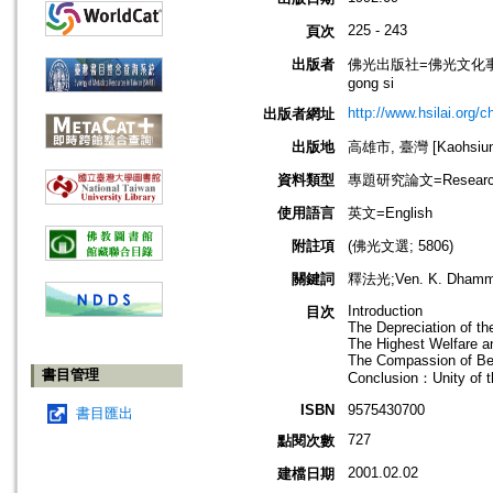
225 - 243
頁次
出版者
佛光出版社=佛光文化事業有限公司=F
gong si
http://www.hsilai.org/
出版者網址
出版地
高雄市, 臺灣 [Kaohsiung 
資料類型
專題研究論文=Research
使用語言
英文=English
附註項
(佛光文選; 5806)
關鍵詞
釋法光;Ven. K. Dhamma
Introduction
目次
The Depreciation of th
The Highest Welfare an
The Compassion of Be
書目管理
Conclusion：Unity of t
ISBN
9575430700
書目匯出
727
點閱次數
2001.02.02
建檔日期