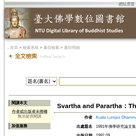
網站導覽
．
首頁
>
檢索系統
>
書目檢索
>
書目明細
閱讀本文
Svartha and Parartha：The
作者或出版者未授權
無法提供閱讀
作者
Kuala Lumpur Dham
加值服務
出處題名
1991年佛學研究論文集
1992.09
出版日期