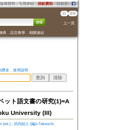
版權聲明
．
引用本站
．
捐款贊助
．
回首頁
．
日
EN
上一頁
佛典
．
語言教學
．
相關連結
詢歷史
．
使用說明
ベット語文書の研究(1)=A
u University (III)
 (ed.)
;
武内紹人 (編)=Takeuchi,