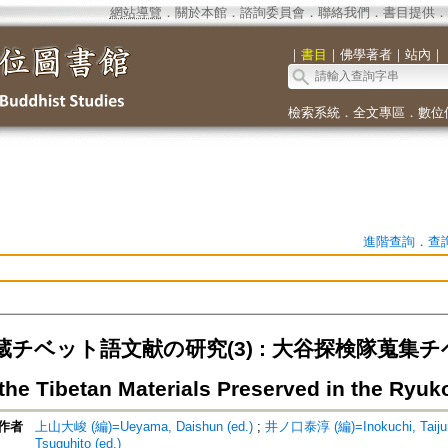
網站導覽
．
關於本館
．
諮詢委員會
．
聯絡我們
．
書目提供
．
｜
書目
｜
佛學著者
｜
站內
｜
檢索系統
．
全文專區
．
數位
進階查詢
．
查
チベット語文献の研究(3) : 大谷探検隊蒐集チ
the Tibetan Materials Preserved in the Ryukok
作者
上山大峻 (編)=Ueyama, Daishun (ed.)
;
井ノ口泰淳 (編)=Inokuchi, Taijun
Tsuguhito (ed.)