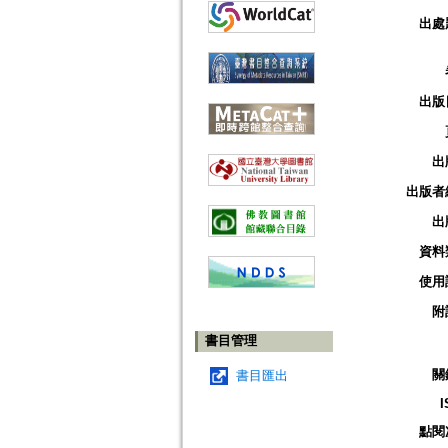
出處
出版
出
出版者
出
資料
使用
附
書目管理
關
書目匯出
I
點閱