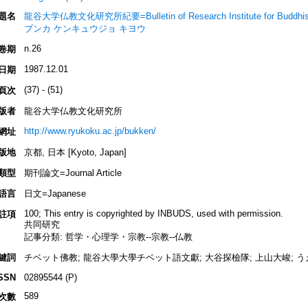
題名
龍谷大学仏教文化研究所紀要=Bulletin of Research Institute for Buddhist
ブンカ ケンキュウジョ キヨウ
n.26
卷期
1987.12.01
日期
(37) - (51)
頁次
版者
龍谷大学仏教文化研究所
http://www.ryukoku.ac.jp/bukken/
網址
版地
京都, 日本 [Kyoto, Japan]
類型
期刊論文=Journal Article
語言
日文=Japanese
100; This entry is copyrighted by INBUDS, used with permission.
註項
共同研究
記事分類: 哲学・心理学・宗教--宗教--仏教
鍵詞
チベット佛教; 龍谷大學大學チベット語文獻; 大谷探檢隊; 上山大峻; うえやま 
SSN
02895544 (P)
589
次數