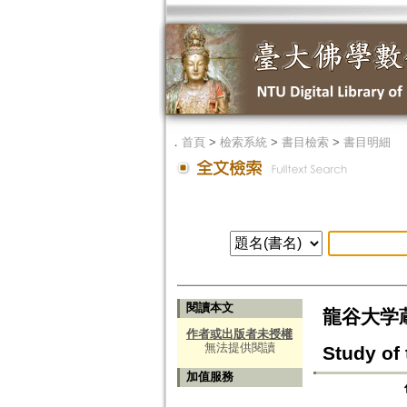
．
首頁
>
檢索系統
>
書目檢索
>
書目明細
閱讀本文
龍谷大学蔵
作者或出版者未授權
無法提供閱讀
Study of 
加值服務