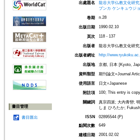
出處題名
龍谷大学仏教文化研究所紀要=Bull
ブンカ ケンキュウジョ
n.28
卷期
1990.02.10
出版日期
118 - 137
頁次
出版者
龍谷大学仏教文化研究
http://www.ryukoku.ac.
出版者網址
出版地
京都, 日本 [Kyoto, Jap
資料類型
期刊論文=Journal Artic
使用語言
日文=Japanese
100; This entry is cop
附註項
關鍵詞
真宗四派; 大內青巒; 明
書目管理
しま ひろたか; Fukushim
ISSN
02895544 (P)
書目匯出
649
點閱次數
2001.02.02
建檔日期