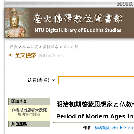
網站導覽
．
首頁
>
檢索系統
>
書目檢索
>
書目明細
閱讀本文
明治初期啓蒙思想家と仏教=The Enl
作者或出版者未授權
無法提供閱讀
Period of Modern Ages in
加值服務
作者
福嶋寛隆 (著)=Fukushima,