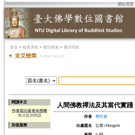
網站導覽
．
首頁
>
檢索系統
>
書目檢索
>
書目明細
閱讀本文
人間佛教禪法及其當代實踐 
作者或出版者未授權
無法提供閱讀
作者
釋性廣
加值服務
出處題名
弘誓=Hongshi
n.49
卷期