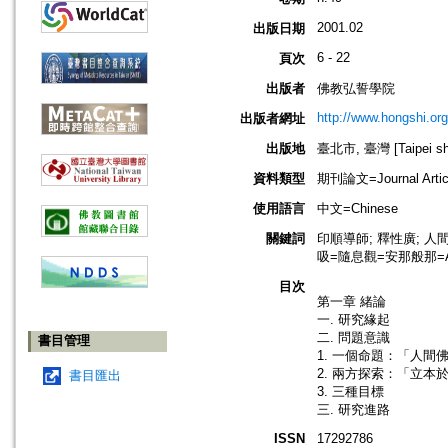
2001.02
出版日期
6 - 22
頁次
出版者
佛教弘誓學院
http://www.hongshi.org
出版者網址
出版地
臺北市, 臺灣 [Taipei shi
資料類型
期刊論文=Journal Artic
使用語言
中文=Chinese
關鍵詞
印順導師; 釋性廣; 人間佛教
吸=隨息觀=安那般那=Anapan
目次
第一章 緒論
一. 研究緣起
二. 問題意識
書目管理
1. 一個命題：「人間
2. 兩方探索：「立
書目匯出
3. 三種目標
三. 研究進路
ISSN
17292786