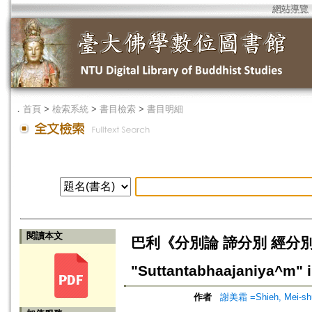
網站導覽
．
首頁
>
檢索系統
>
書目檢索
>
書目明細
閱讀本文
巴利《分別論 諦分別 經分別》譯注=A
"Suttantabhaajaniya^m" i
作者
謝美霜 =Shieh, Mei-sh