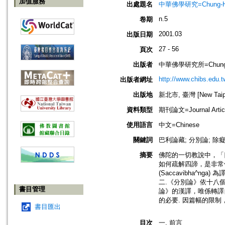
加值服務
出處題名
中華佛學研究=Chung-Hwa 
n.5
卷期
2001.03
出版日期
27 - 56
頁次
出版者
中華佛學研究所=Chung-Hwa 
http://www.chibs.edu.t
出版者網址
出版地
新北市, 臺灣 [New Taipei
資料類型
期刊論文=Journal Artic
使用語言
中文=Chinese
關鍵詞
巴利論藏; 分別論; 除
摘要
佛陀的一切教說中，「四
如何疏解四諦，是非常值得
(Saccavibha^
二.《分別論》依十八
書目管理
論》的漢譯，唯係轉譯
的必要. 因篇幅的限制
書目匯出
目次
一. 前言