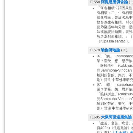
阿毘達磨俱舍論
T1558
( 1
「何名相續？謂因果性
有相續；二、生有相續
續死有蘊，是故名為中
故名為生有相續。 時
藍乃至盛年時分蘊，是
法或無記法無間，廣說
故名為刹那相續。」（《大
（rOpassa santati )。
瑜伽師地論
T1579
( 2 )
97. 「觸」（samp
業？謂受、想、思所依為
「眼觸所生」(cakkhusam
見Sammoha-Vin
驗到的苦的、樂的、不苦不樂 
別》譯注 中華佛學研究第五
97. 「觸」（samp
業？謂受、想、思所依
「眼觸所生」(cakkhusam
見Sammoha-Vin
驗到的苦的、樂的、不苦不樂 
別》譯注 中華佛學研究第五
大乘阿毘達磨集論
T1605
『生苦、老苦、病苦、
頁402b)《法蘊足論》
《大正藏》冊3
論》卷3(