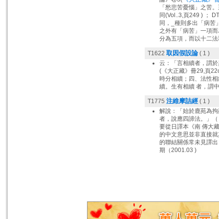
「愁悲苦憂惱」之苦。至於巴
同(Vol..3,頁249 )
同，_種則多出「病苦」(v
之外有「病苦」一項而為
分為五項，而以十二法釋苦。
取因假設論
T1622
( 1 )
云：「言相續者，謂於
(《大正藏》冊29,頁
時分相續；四、法性相
續。生有相續 者，謂
注維摩詰經
T1775
( 1 )
解說：「始於鹿苑為拘
者，說應四諦法。」（《
要從日譯本《南 傳大
的中文意思並非直接就
的聯結關係常未見譯出
期（2001.03 )