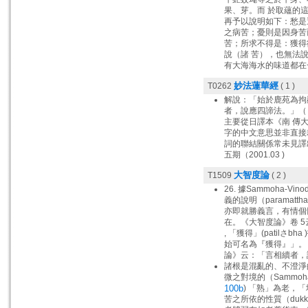
果、芽。而 於取蘊的
再予以說明如下：愁是
之病苦；憂則是因身苦
苦；所求不得是：獲得
說（諸 苦），也無法
有大海海水的味道都在
妙法蓮華經
T0262
( 1 )
解說：「始於鹿苑為拘鄰
者，說應四諦法。」（
主要從日譯本《南 傳
字的中文意思並非直接
詞的聯結關係常未見譯
五期（2001.03 )
大智度論
T1509
( 2 )
26. 據Sammoha-
義的說明（paramatt
亦即就勝義言，有情個
在。《大智度論》卷 
, 「獲得」(patilさbh
始可名為『獲得』」。「
論》云：「言相續者，謂
諸根是混亂的、不澄淨
微之對境的（Sammoh
100b
) 「熟」為老，「
苦之所依的性質（dukkh