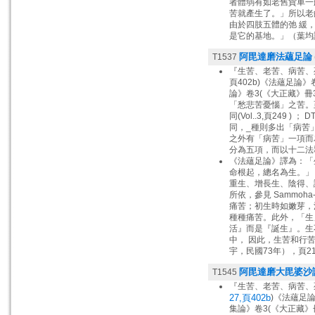
者體弱有如老舊貨車一
苦就產生了。」所以老
由於四肢五體的弛 緩
是它的基地。」（葉均譯
阿毘達磨法蘊足論
T1537
『生苦、老苦、病苦、
頁402b)《法蘊足論》卷
論》卷3(《大正藏》冊
「愁悲苦憂惱」之苦。至於巴
同(Vol..3,頁249 )
同，_種則多出「病苦」(v
之外有「病苦」一項而為
分為五項，而以十二法釋苦。
《法蘊足論》譯為：「
命根起，總名為生。」
重生、增長生、陰得、諸
所依，參見 Sammoh
痛苦；初生時如嫩芽，
種種痛苦。此外，「生」
活』而是『誕生』。生
中， 因此，生苦和行
宇，民國73年），頁2
阿毘達磨大毘婆沙
T1545
『生苦、老苦、病苦、
27,頁402b
)《法蘊足論
集論》卷3(《大正藏》