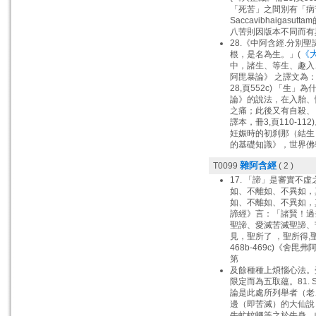
「死苦」之間別有「病苦
Saccavibhaigasutt
八苦則因版本不同而有
28.《中阿含經.分
《大
根，是名為生。」(
中，諸生、等生、趣入、
阿毘暴論》 之譯文為
28,頁552c) 「生
論》的說法，在入胎、
之痛；此後又有自殺、
譯本，冊3,頁110-
妊娠時的初刹那（結生
的基礎知識》，世界佛
雜阿含經
T0099
( 2 )
17. 「諦」是審實不
如、不離如、不異如，
如、不離如、不異如，
諦經》言：「諸賢！過
聖諦、愛滅苦滅聖諦、
見，聖所了 ，聖所得
468b-469c)《舍毘
第
及餘種種上煩惱心法。
限定而為五取蘊。81. S
論是此處所列舉者（老
邊（即苦滅）的大仙說
牛虻蚊蠅等之於牛身、