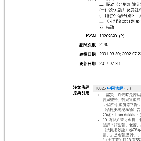
二. 關於《分別論 諦
(一)《分別論》及其註
(二) 關於 <諦分別> 
三.《分別論 諦分別 
四. 結語
ISSN
1026969X (P)
2140
點閱次數
2001.03.30; 2002.07.2
建檔日期
2017.07.28
更新日期
漢文佛經
中阿含經
T0026
( 3 )
原典引用
「諸賢！過去時是苦聖
苦滅聖諦、苦滅道聖諦
，聖所得,聖所等正覺
《舍毘弗阿毘暴論》言：「
20經：Idam dukkhan (
19. 有關八苦之名
聖諦？謂生苦、老苦、
《大毘婆沙論》卷78
苦。』是名苦聖 諦。」（
(《大正藏》冊28,頁5