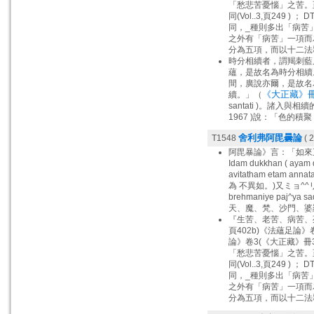
「愁悲苦憂惱」之苦。至於巴
同(Vol..3,頁249 )
同，_種則多出「病苦」(v
之外有「病苦」一項而為
分為五項，而以十二法釋苦。
時分相續者，謂羯刺藍
蘊，是故名為時分相續
間，廣說亦爾，是故名
《大正藏》冊 2
續。」（
santati )。諸入與相續的關係,Y
1967 )說：「色的積聚（
舍利弗阿毘曇論
T1548
( 2
阿毘暴論》言：「如來
Idam dukkhan ( ayam
avitatham etam 
為 不異如。)又ミョ^^リ廿ョ-
brehmaniye paj^ya s
天、魔、梵、沙門、婆
『生苦、老苦、病苦、
頁402b)《法蘊足論》
論》卷3(《大正藏》冊
「愁悲苦憂惱」之苦。至於巴
同(Vol..3,頁249 )
同，_種則多出「病苦」(v
之外有「病苦」一項而為
分為五項，而以十二法釋苦。