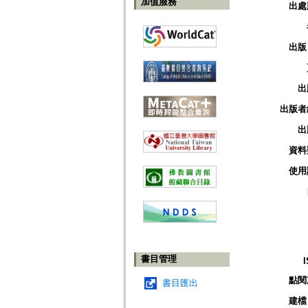
加值服務
出處
出版
出
出版者
出
資料
使用
書目管理
點閱
書目匯出
建檔