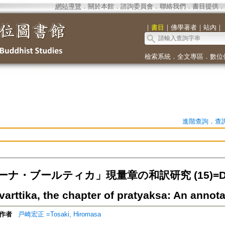
網站導覽
．
關於本館
．
諮詢委員會
．
聯絡我們
．
書目提供
．
｜
書目
｜
佛學著者
｜
站內
｜
檢索系統
．
全文專區
．
數位
進階查詢
．
查
ナ・ブールティカ」現量章の和訳研究 (15)=Dharm
rttika, the chapter of pratyaksa: An annotat
作者
戸崎宏正 =Tosaki, Hiromasa