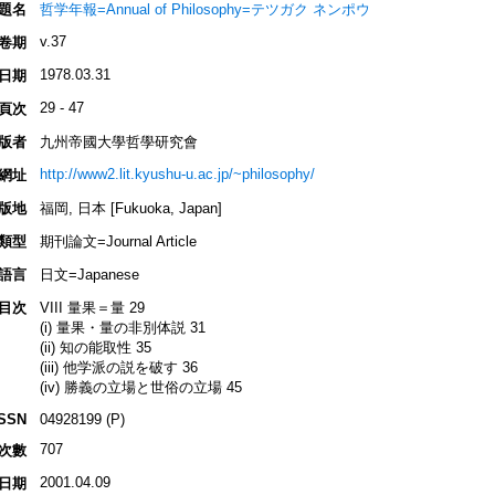
題名
哲学年報=Annual of Philosophy=テツガク ネンポウ
v.37
卷期
1978.03.31
日期
29 - 47
頁次
版者
九州帝國大學哲學研究會
http://www2.lit.kyushu-u.ac.jp/~philosophy/
網址
版地
福岡, 日本 [Fukuoka, Japan]
類型
期刊論文=Journal Article
語言
日文=Japanese
目次
VIII 量果＝量 29
(i) 量果・量の非別体説 31
(ii) 知の能取性 35
(iii) 他学派の説を破す 36
(iv) 勝義の立場と世俗の立場 45
ISSN
04928199 (P)
707
次數
2001.04.09
日期