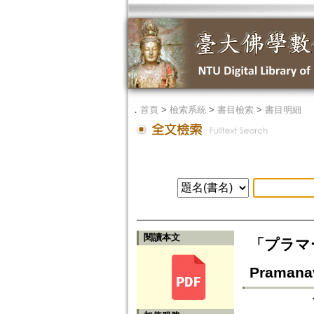
．
首頁
>
檢索系統
>
書目檢索
>
書目明細
閱讀本文
「プラマー
Pramanava