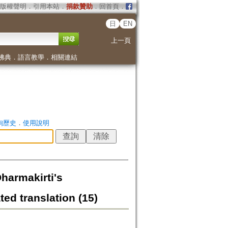
版權聲明
．
引用本站
．
捐款贊助
．
回首頁
．
日
EN
上一頁
佛典
．
語言教學
．
相關連結
詢歷史
．
使用說明
akirti's
ed translation (15)