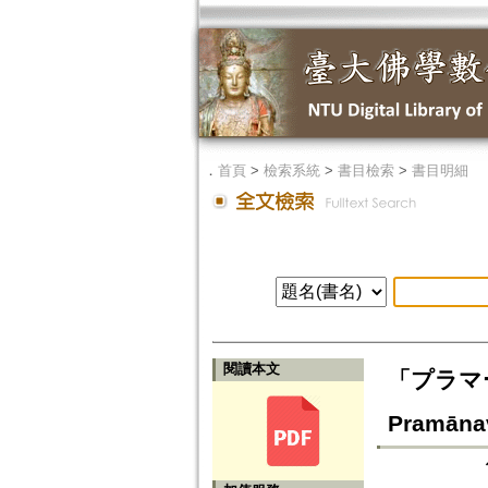
．
首頁
>
檢索系統
>
書目檢索
>
書目明細
閱讀本文
「プラマー
Pramānavā