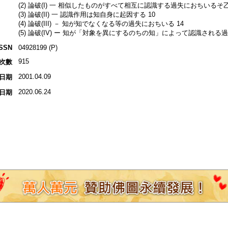
(2) 論破(I) 一 相似したものがすべて相互に認識する過失におちいるそ
(3) 論破(II) 一 認識作用は知自身に起因する 10
(4) 論破(III) － 知が知でなくなる等の過失におちいる 14
(5) 論破(IV) ー 知が「対象を異にするのちの知」によって認識される過
ISSN
04928199 (P)
915
次數
2001.04.09
日期
2020.06.24
日期