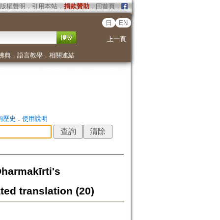
版權聲明
．
引用本站
．
捐款贊助
．
回首頁
．
日
EN
上一頁
佛典
．
語言教學
．
相關連結
詢歷史
．
使用說明
akīrti's
ed translation (20)