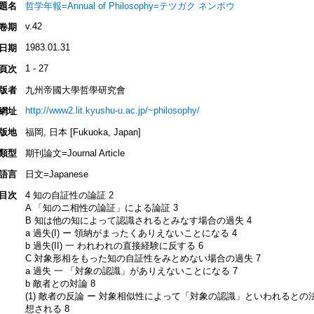
題名
哲学年報=Annual of Philosophy=テツガク ネンポウ
v.42
卷期
1983.01.31
日期
1 - 27
頁次
版者
九州帝國大學哲學研究會
http://www2.lit.kyushu-u.ac.jp/~philosophy/
網址
版地
福岡, 日本 [Fukuoka, Japan]
類型
期刊論文=Journal Article
語言
日文=Japanese
目次
4 知の自証性の論証 2
A 「知のニ相性の論証」による論証 3
B 知は他の知によって認識されるとみなす場合の過失 4
a 過失(I) ー 領納がまったくありえないことになる 4
b 過失(II) 一 われわれの直接経験に反する 6
C 対象形相をもった知の自証性をみとめない場合の過失 7
a 過失 一 「対象の認識」がありえないことになる 7
b 敵者との対論 8
(1) 敵者の反論 ー 対象相似性によって「対象の認識」といわれるとの
想される 8