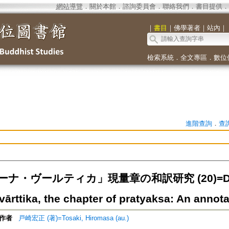
網站導覽
．
關於本館
．
諮詢委員會
．
聯絡我們
．
書目提供
．
｜
書目
｜
佛學著者
｜
站內
｜
檢索系統
．
全文專區
．
數位
進階查詢
．
查
ナ・ヴールティカ」現量章の和訳研究 (20)=Dharm
rttika, the chapter of pratyaksa: An annotat
作者
戸崎宏正 (著)=Tosaki, Hiromasa (au.)