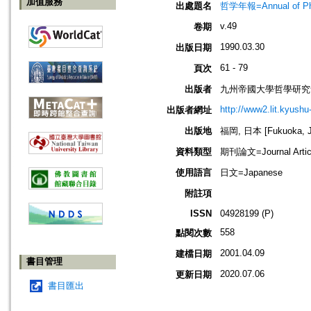
加值服務
出處題名
哲学年報=Annual of 
v.49
卷期
1990.03.30
出版日期
61 - 79
頁次
出版者
九州帝國大學哲學研究
http://www2.lit.kyushu
出版者網址
出版地
福岡, 日本 [Fukuoka, J
資料類型
期刊論文=Journal Artic
使用語言
日文=Japanese
附註項
ISSN
04928199 (P)
558
點閱次數
2001.04.09
建檔日期
書目管理
2020.07.06
更新日期
書目匯出