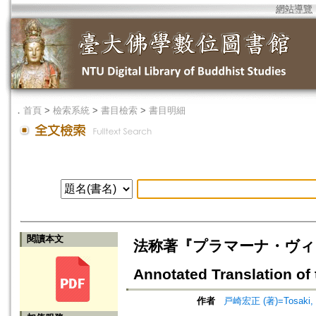
網站導覽
．
首頁
>
檢索系統
>
書目檢索
>
書目明細
閱讀本文
法称著『プラマーナ・ヴィニシ
Annotated Translation of 
作者
戸崎宏正 (著)=Tosaki, H