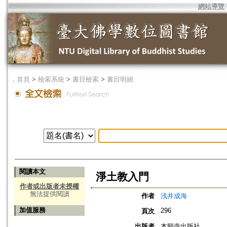
網站導覽
．
首頁
>
檢索系統
>
書目檢索
>
書目明細
閱讀本文
淨土教入門
作者或出版者未授權
無法提供閱讀
作者
浅井成海
加值服務
296
頁次
出版者
本願寺出版社