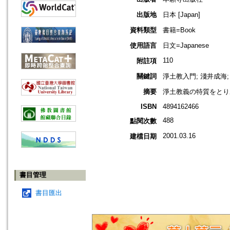
出版地
日本 [Japan]
資料類型
書籍=Book
使用語言
日文=Japanese
110
附註項
關鍵詞
淨土教入門; 淺井成海;
摘要
淨土教義の特質をとり
ISBN
4894162466
488
點閱次數
2001.03.16
建檔日期
書目管理
書目匯出