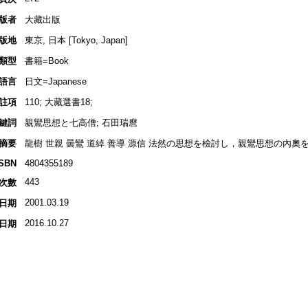
版者
大藏出版
版地
東京, 日本 [Tokyo, Japan]
類型
書籍=Book
語言
日文=Japanese
註項
110; 大藏選書18;
鍵詞
親鸞思想と七高僧; 石田瑞麿
摘要
龍樹 世親 曇鸞 道綽 善導 源信 法然の思想を檢討し，親鸞思想の內奧
ISBN
4804355189
443
次數
2001.03.19
日期
2016.10.27
日期