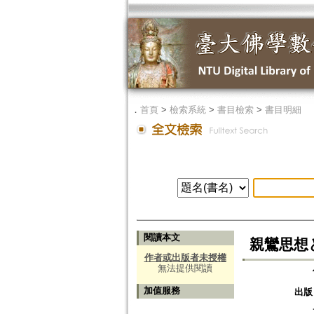
．
首頁
>
檢索系統
>
書目檢索
>
書目明細
閱讀本文
親鸞思想
作者或出版者未授權
無法提供閱讀
加值服務
出版