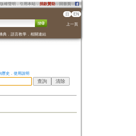
版權聲明
．
引用本站
．
捐款贊助
．
回首頁
．
日
EN
上一頁
佛典
．
語言教學
．
相關連結
詢歷史
．
使用說明