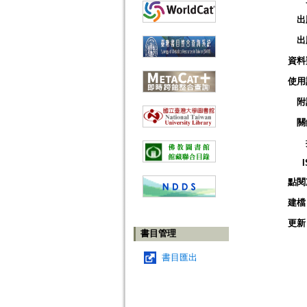
出
出
資料
使用
附
關
點閱
建檔
更新
書目管理
書目匯出