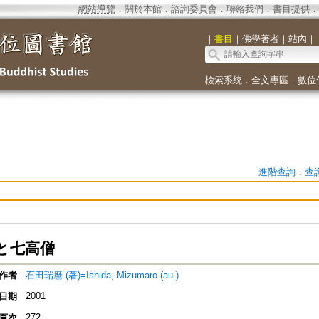
網站導覽
．
關於本館
．
諮詢委員會
．
聯絡我們
．
書目提供
．
｜
書目
｜
佛學著者
｜
站內
｜
檢索系統
．
全文專區
．
數位
進階查詢
．
查
と七高僧
作者
石田瑞麿 (著)=Ishida, Mizumaro (au.)
2001
日期
272
頁次